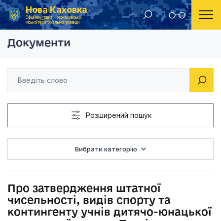
Нова Каховка
Головна
Рішення виконавчого комітету Новокаховської міської ради 2019 року
Про затвердження шт
Офіційний сайт Новокаховської
міської територіальної громади
Документи
Розширений пошук
Вибрати категорію
Про затвердження штатної
чисельності, видів спорту та
контингенту учнів дитячо-юнацької