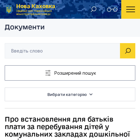
Нова Каховка
Головна
Рішення виконавчого комітету Новокаховської міської ради 2019 року
Про встановлення дл
Офіційний сайт Новокаховської
міської територіальної громади
Документи
Розширений пошук
Вибрати категорію
Про встановлення для батьків
плати за перебування дітей у
комунальних закладах дошкільної