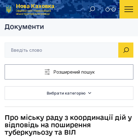
Нова Каховка
Головна
Рішення виконавчого комітету Новокаховської міської ради 2019 року
Про міську раду з ко
Офіційний сайт Новокаховської
міської територіальної громади
Документи
Розширений пошук
Вибрати категорію
Про міську раду з координації дій у
відповідь на поширення
туберкульозу та ВІЛ