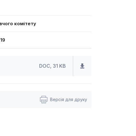
вчого комітету
19
DOC, 31 KB
Версія для друку