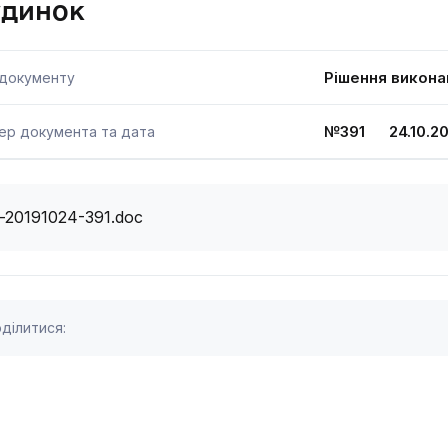
удинок
Рішення викона
 документу
№391 24.10.20
ер документа та дата
i-20191024-391.doc
ділитися: