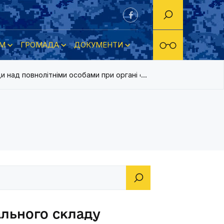
М
ГРОМАДА
ДОКУМЕНТИ
 над повнолітніми особами при органі опіки та піклування
ального складу