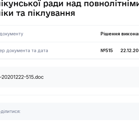
ікунської ради над повнолітнім
іки та піклування
Рішення викона
 документу
№515 22.12.20
ер документа та дата
i-20201222-515.doc
ділитися: