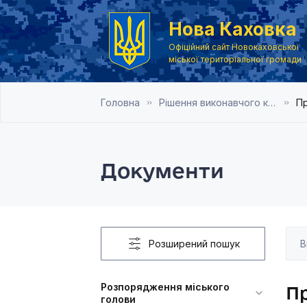
Нова Каховка
Офіційний сайт Новокаховської
міської територіальної громади
Головна
Рішення виконавчого комітету Новокаховської міської ради 2020 року
Пр
Документи
Розширений пошук
Розпорядження міського
Пр
голови