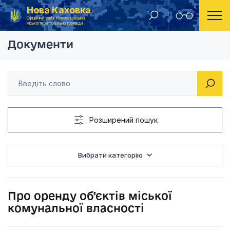
Нова Каховка
Головна
Рішення виконавчого комітету Новокаховської міської ради 2020 року
Про оренду об’єктів
Офіційний сайт Новокаховської
міської територіальної громади
Документи
Розширений пошук
Вибрати категорію
Про оренду об’єктів міської
комунальної власності