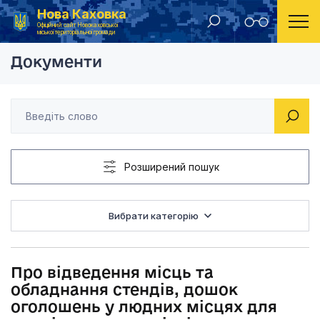
Нова Каховка
Головна
Рішення виконавчого комітету Новокаховської міської ради 2020 року
Про відведення місц
Офіційний сайт Новокаховської
міської територіальної громади
Документи
Розширений пошук
Вибрати категорію
Про відведення місць та
обладнання стендів, дошок
оголошень у людних місцях для