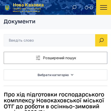
Нова Каховка
Головна
Рішення виконавчого комітету Новокаховської міської ради 2020 року
Про хід підготовки 
Офіційний сайт Новокаховської
міської територіальної громади
Документи
Розширений пошук
Вибрати категорію
Про хід підготовки господарського
комплексу Новокаховської міської
ОТГ до роботи в осінньо-зимовий