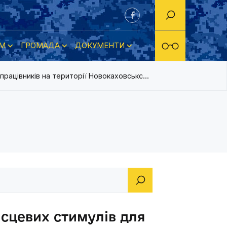
М
ГРОМАДА
ДОКУМЕНТИ
рацівників на території Новокаховської міської ради на 2018-
ісцевих стимулів для