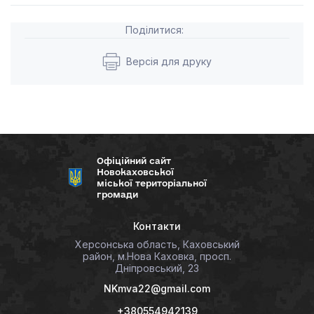
Поділитися:
Версія для друку
Офіційний сайт
Новокаховської
міської територіальної
громади
Контакти
Херсонська область, Каховський
район, м.Нова Каховка, просп.
Дніпровський, 23
NKmva22@gmail.com
+380554942139