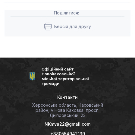
Поділитися:
Версія для друку
Офіційний сайт
Новокаховської
міської територіальної
громади
Контакти
Херсонська область, Каховський
район, м.Нова Каховка, просп.
Дніпровський, 23
NKmva22@gmail.com
+380554942139