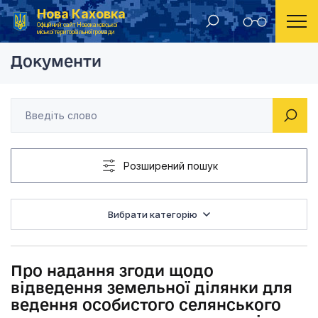
Нова Каховка
Головна
Рішення Новокаховської міської ради 2019 рік
Про надання згоди щ
Офіційний сайт Новокаховської
міської територіальної громади
Документи
Розширений пошук
Вибрати категорію
Про надання згоди щодо
відведення земельної ділянки для
ведення особистого селянського