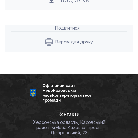
DOC, 57 KB
Поділитися:
Версія для друку
Офіційний сайт
Новокаховської
міської територіальної
громади
Контакти
Херсонська область, Каховський
район, м.Нова Каховка, просп.
Дніпровський, 23