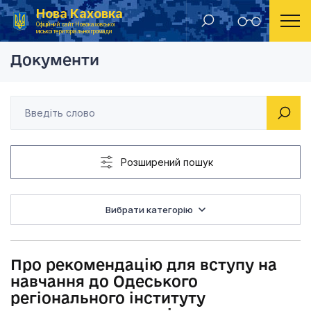
Нова Каховка
Головна
Рішення Новокаховської міської ради 2019 рік
Про рекомендацію дл
Офіційний сайт Новокаховської
міської територіальної громади
Документи
Розширений пошук
Вибрати категорію
Про рекомендацію для вступу на
навчання до Одеського
регіонального інституту