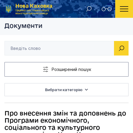
Нова Каховка
Головна
Рішення Новокаховської міської ради 2019 рік
Про внесення змін т
Офіційний сайт Новокаховської
міської територіальної громади
Документи
Розширений пошук
Вибрати категорію
Про внесення змін та доповнень до
Програми економічного,
соціального та культурного