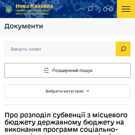
Нова Каховка
Головна
Рішення Новокаховської міської ради 2019 рік
Про розподіл субвен
Офіційний сайт Новокаховської
міської територіальної громади
Документи
Розширений пошук
Вибрати категорію
Про розподіл субвенції з місцевого
бюджету державному бюджету на
виконання программ соціально-