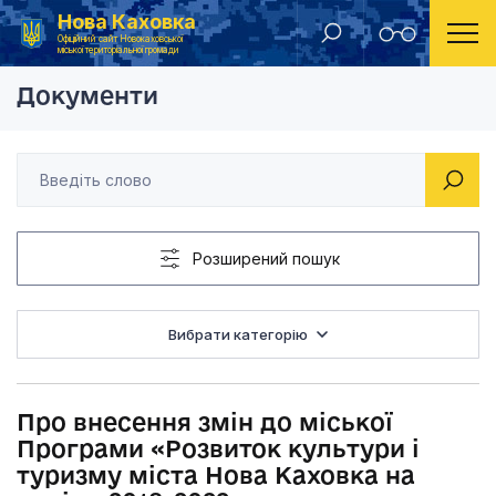
Нова Каховка
Головна
Рішення Новокаховської міської ради 2019 рік
Про внесення змін д
Офіційний сайт Новокаховської
міської територіальної громади
Документи
Розширений пошук
Вибрати категорію
Про внесення змін до міської
Програми «Розвиток культури і
туризму міста Нова Каховка на