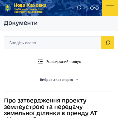
Нова Каховка
Головна
Рішення Новокаховської міської ради 2019 рік
Про затвердження п
Офіційний сайт Новокаховської
міської територіальної громади
Документи
Розширений пошук
Вибрати категорію
Про затвердження проекту
землеустрою та передачу
земельної ділянки в оренду АТ