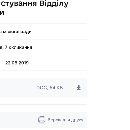
истування Відділу
ди
я міської ради
я, 7 скликання
 22.08.2019
DOC, 54 KB
Версія для друку