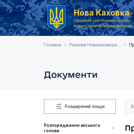
Нова Каховка
Офіційний сайт Новокаховської
міської територіальної громади
Головна
Рішення Новокаховської міської ради 2019 рік
Пр
Документи
Розширений пошук
Розпорядження міського
П
голови