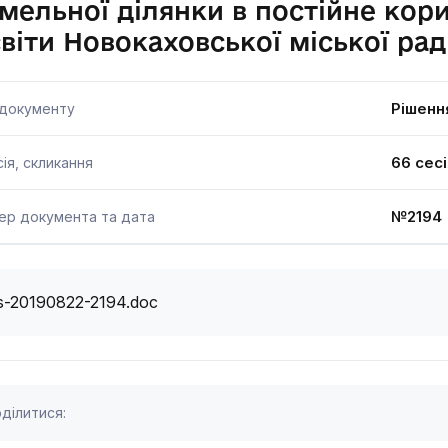
мельної ділянки в постійне кор
віти Новокаховської міської ра
Рішенн
 документу
66 сесі
ія, скликання
№2194
ер документа та дата
s-20190822-2194.doc
ділитися: