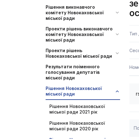
зе
Рішення виконавчого
ос
комітету Новокаховської
міської ради
Проекти рішень виконавчого
Тип
комітету Новокаховської
міської ради
Проекти рішень
Сесс
Новокаховської міської ради
Результати поіменного
Ном
голосування депутатів
міської ради
Рішення Новокаховської
r
міської ради
Рішення Новокаховської
міської ради 2021 рік
Рішення Новокаховської
По
міської ради 2020 рік