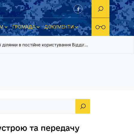
М
ГРОМАДА
ДОКУМЕНТИ
ілянки в постійне користування Відділу освіти Новокаховсько
устрою та передачу