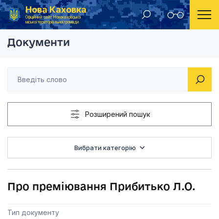
Нова Каховка
Головна
Розпорядження Новокаховського міського голови 2020 рік
Про преміювання Пр
Офіційний сайт Новокаховської
міської територіальної громади
Документи
Розширений пошук
Вибрати категорію
Про преміювання Прибитько Л.О.
Тип документу