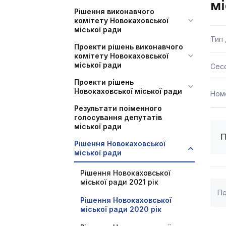
мі
Рішення виконавчого
комітету Новокаховської
міської ради
Тип
Проекти рішень виконавчого
комітету Новокаховської
міської ради
Сесс
Проекти рішень
Новокаховської міської ради
Ном
Результати поіменного
голосування депутатів
міської ради
П
Рішення Новокаховської
міської ради
Рішення Новокаховської
міської ради 2021 рік
По
Рішення Новокаховської
міської ради 2020 рік