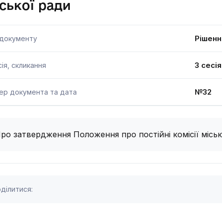
ської ради
Рішенн
 документу
3 сесі
ія, скликання
№32 1
ер документа та дата
ро затвердження Положення про постійні комісії міськ
ділитися: