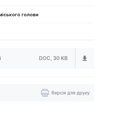
іського голови
0
ї
DOC, 30 KB
Версія для друку