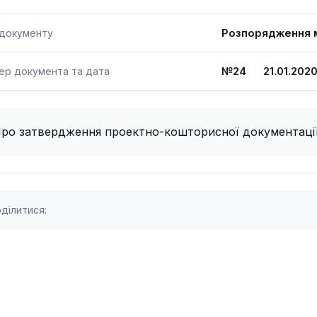
Розпорядження м
 документу
№24 21.01.202
ер документа та дата
ро затвердження проектно-кошторисної документаці
ділитися: