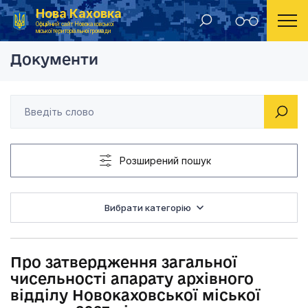
Нова Каховка
Головна
Проекти рішень Новокаховської міської ради
Про затвердження за
Офіційний сайт Новокаховської
міської територіальної громади
Документи
Розширений пошук
Вибрати категорію
Про затвердження загальної
чисельності апарату архівного
відділу Новокаховської міської