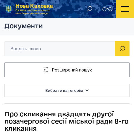
Нова Каховка
Головна
Розпорядження Новокаховського міського голови 2022 рік
Про скликання двадц
Офіційний сайт Новокаховської
міської територіальної громади
Документи
Розширений пошук
Вибрати категорію
Про скликання двадцять другої
позачергової сесії міської ради 8-го
кликання