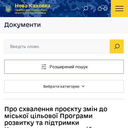
Нова Каховка
Головна
Рішення виконавчого комітету Новокаховської міської ради 2022 року
Про схвалення проєк
Офіційний сайт Новокаховської
міської територіальної громади
Документи
Розширений пошук
Вибрати категорію
Про схвалення проєкту змін до
міської цільової Програми
розвитку та підтримки