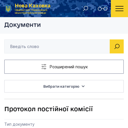
Нова Каховка
Головна
Постійна комісія мандатна, з питань депутатської діяльності та етики, законності і правопорядку
Протокол постійної к
Офіційний сайт Новокаховської
міської територіальної громади
Документи
Розширений пошук
Вибрати категорію
Протокол постійної комісії
Тип документу