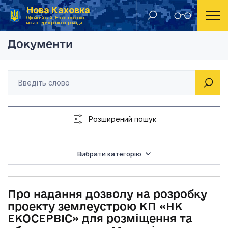
Нова Каховка
Головна
Рішення Новокаховської міської ради 2022 рік
Про надання дозвол
Офіційний сайт Новокаховської
міської територіальної громади
Документи
Розширений пошук
Вибрати категорію
Про надання дозволу на розробку
проекту землеустрою КП «НК
ЕКОСЕРВІС» для розміщення та