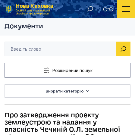
Нова Каховка
Головна
Рішення Новокаховської міської ради 2022 рік
Про затвердження пр
Офіційний сайт Новокаховської
міської територіальної громади
Документи
Розширений пошук
Вибрати категорію
Про затвердження проекту
землеустрою та надання у
власність Чечиній О.Л. земельної