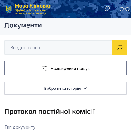
Нова Каховка
Головна
Постійна комісія з питань планування, бюджету та фінансів
Протокол постійної к
Офіційний сайт Новокаховської
міської територіальної громади
Документи
Розширений пошук
Вибрати категорію
Протокол постійної комісії
Тип документу