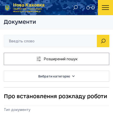
Нова Каховка
Головна
Рішення виконавчого комітету Новокаховської міської ради 2012 року
Про встановлення р
Офіційний сайт Новокаховської
міської територіальної громади
Документи
Розширений пошук
Вибрати категорію
Про встановлення розкладу роботи
Тип документу