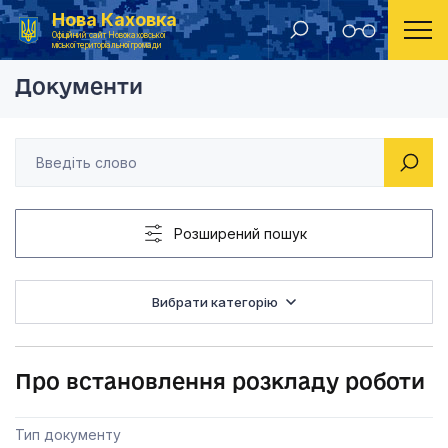
Нова Каховка
Головна
Рішення виконавчого комітету Новокаховської міської ради 2012 року
Про встановлення р
Офіційний сайт Новокаховської
міської територіальної громади
Документи
Розширений пошук
Вибрати категорію
Про встановлення розкладу роботи
Тип документу