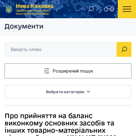
Нова Каховка
Головна
Рішення виконавчого комітету Новокаховської міської ради 2012 року
Про прийняття на ба
Офіційний сайт Новокаховської
міської територіальної громади
Документи
Розширений пошук
Вибрати категорію
Про прийняття на баланс
виконкому основних засобів та
інших товарно-матеріальних