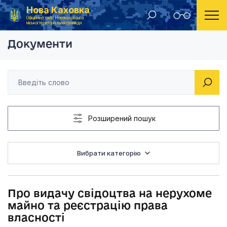
Нова Каховка
Головна
Рішення виконавчого комітету Новокаховської міської ради 2012 року
Про видачу свідоцтв
Офіційний сайт Новокаховської
міської територіальної громади
Документи
Розширений пошук
Вибрати категорію
Про видачу свідоцтва на нерухоме
майно та реєстрацію права
власності