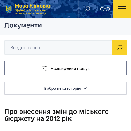
Нова Каховка
Головна
Рішення виконавчого комітету Новокаховської міської ради 2012 року
Про внесення змін д
Офіційний сайт Новокаховської
міської територіальної громади
Документи
Розширений пошук
Вибрати категорію
Про внесення змін до міського
бюджету на 2012 рік