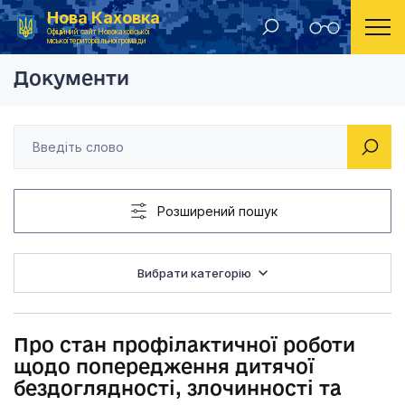
Нова Каховка
Головна
Рішення виконавчого комітету Новокаховської міської ради 2012 року
Про стан профілакт
Офіційний сайт Новокаховської
міської територіальної громади
Документи
Розширений пошук
Вибрати категорію
Про стан профілактичної роботи
щодо попередження дитячої
бездоглядності, злочинності та