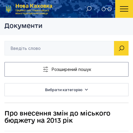
Нова Каховка
Головна
Рішення виконавчого комітету Новокаховської міської ради 2013 року
Про внесення змін д
Офіційний сайт Новокаховської
міської територіальної громади
Документи
Розширений пошук
Вибрати категорію
Про внесення змін до міського
бюджету на 2013 рік