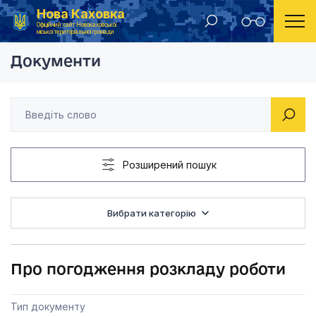
Нова Каховка
Головна
Рішення виконавчого комітету Новокаховської міської ради 2013 року
Про погодження роз
Офіційний сайт Новокаховської
міської територіальної громади
Документи
Розширений пошук
Вибрати категорію
Про погодження розкладу роботи
Тип документу