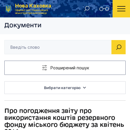
Нова Каховка
Головна
Рішення виконавчого комітету Новокаховської міської ради 2014 року
Про погодження звіт
Офіційний сайт Новокаховської
міської територіальної громади
Документи
Розширений пошук
Вибрати категорію
Про погодження звіту про
використання коштів резервного
фонду міського бюджету за квітень