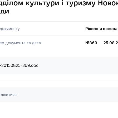
дділом культури і туризму Ново
ади
Рішення викона
 документу
№369 25.08.2
ер документа та дата
i-20150825-369.doc
ділитися: