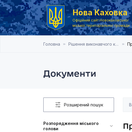
Нова Каховка
Офіційний сайт Новокаховської
міської територіальної громади
Головна
Рішення виконавчого комітету Новокаховської міської ради 2015 року
Пр
Документи
Розширений пошук
Розпорядження міського
П
голови