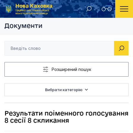
Нова Каховка
Головна
Результати поіменного голосування депутатів міської ради
Результати поіменно
Офіційний сайт Новокаховської
міської територіальної громади
Документи
Розширений пошук
Вибрати категорію
Результати поіменного голосування
8 сесії 8 скликання