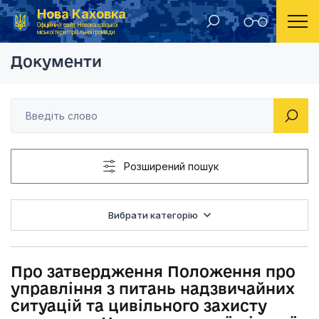
Нова Каховка
Головна
Рішення Новокаховської міської ради 2012 рік
Про затвердження По
Офіційний сайт Новокаховської
міської територіальної громади
Документи
Розширений пошук
Вибрати категорію
Про затвердження Положення про
управління з питань надзвичайних
ситуацій та цивільного захисту