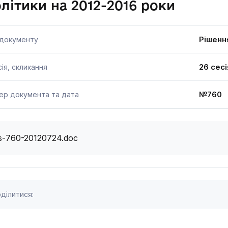
літики на 2012-2016 роки
Рішенн
 документу
26 сесі
ія, скликання
№760 
ер документа та дата
s-760-20120724.doc
ділитися: