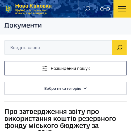
Нова Каховка
Головна
Рішення Новокаховської міської ради 2013 рік
Про затвердження зв
Офіційний сайт Новокаховської
міської територіальної громади
Документи
Розширений пошук
Вибрати категорію
Про затвердження звіту про
використання коштів резервного
фонду міського бюджету за