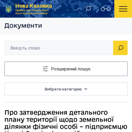
Нова Каховка
Головна
Рішення Новокаховської міської ради 2013 рік
Про затвердження де
Офіційний сайт Новокаховської
міської територіальної громади
Документи
Розширений пошук
Вибрати категорію
Про затвердження детального
плану території щодо земельної
ділянки фізичні особі – підприємцю