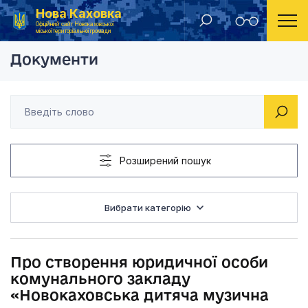
Нова Каховка
Головна
Рішення Новокаховської міської ради 2013 рік
Про створення юрид
Офіційний сайт Новокаховської
міської територіальної громади
Документи
Розширений пошук
Вибрати категорію
Про створення юридичної особи
комунального закладу
«Новокаховська дитяча музична