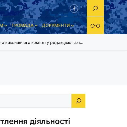
М
ГРОМАДА
ДОКУМЕНТИ
 та виконавчого комітету редакцією газети «Нова Каховка» на 
тлення діяльності