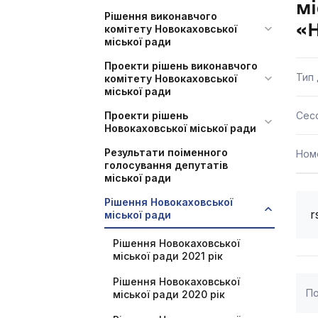
мі
Рішення виконавчого
«Н
комітету Новокаховської
міської ради
Проекти рішень виконавчого
Тип
комітету Новокаховської
міської ради
Проекти рішень
Сесс
Новокаховської міської ради
Результати поіменного
Ном
голосування депутатів
міської ради
Рішення Новокаховської
r
міської ради
Рішення Новокаховської
міської ради 2021 рік
Рішення Новокаховської
По
міської ради 2020 рік