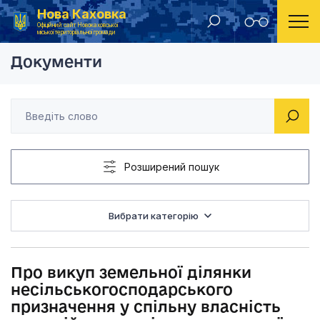
Нова Каховка
Головна
Рішення Новокаховської міської ради 2013 рік
Про викуп земельної
Офіційний сайт Новокаховської
міської територіальної громади
Документи
Розширений пошук
Вибрати категорію
Про викуп земельної ділянки
несільськогосподарського
призначення у спільну власність