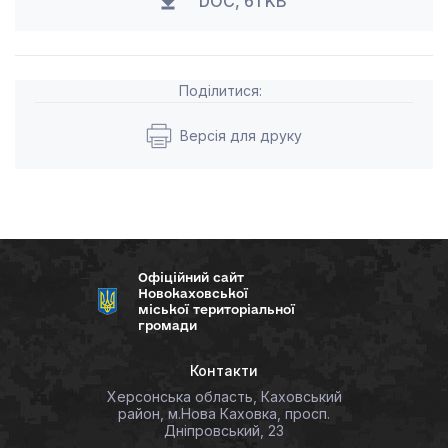
DOC, 61 KB
Поділитися:
Версія для друку
Офіційний сайт
Новокаховської
міської територіальної
громади
Контакти
Херсонська область, Каховський
район, м.Нова Каховка, просп.
Дніпровський, 23