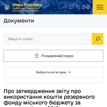
Нова Каховка
Головна
Рішення Новокаховської міської ради 2013 рік
Про затвердження зв
Офіційний сайт Новокаховської
міської територіальної громади
Документи
Розширений пошук
Вибрати категорію
Про затвердження звіту про
використання коштів резервного
фонду міського бюджету за