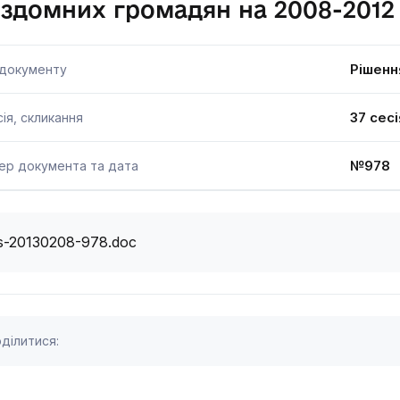
здомних громадян на 2008-2012
Рішенн
 документу
37 сесі
ія, скликання
№978 
ер документа та дата
s-20130208-978.doc
ділитися: