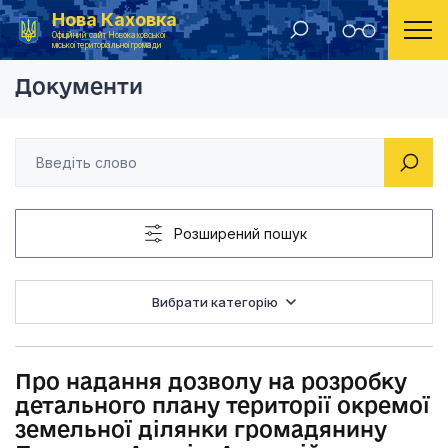
Нова Каховка
Головна
Рішення Новокаховської міської ради 2014 рік
Про надання дозволу
Офіційний сайт Новокаховської
міської територіальної громади
Документи
Розширений пошук
Вибрати категорію
Про надання дозволу на розробку
детального плану території окремої
земельної ділянки громадянину