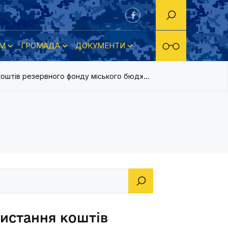
М
ГРОМАДА
ДОКУМЕНТИ
коштів резервного фонду міського бюджету за серпень 2014 р
ристання коштів