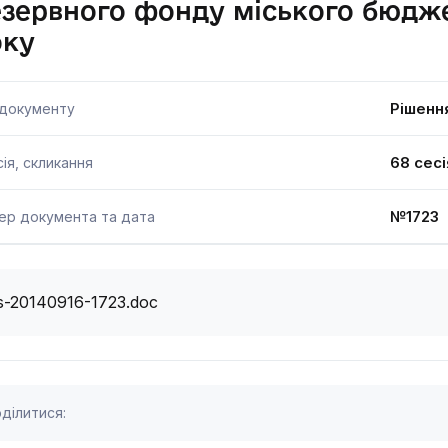
зервного фонду міського бюдже
оку
Рішенн
 документу
68 сесі
ія, скликання
№1723 
ер документа та дата
s-20140916-1723.doc
ділитися: