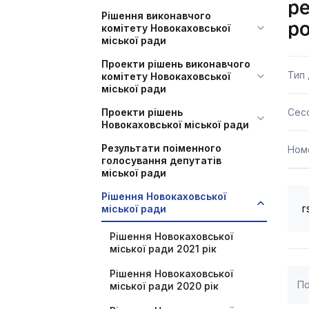
ре
Рішення виконавчого
р
комітету Новокаховської
міської ради
Проекти рішень виконавчого
Тип
комітету Новокаховської
міської ради
Проекти рішень
Сесс
Новокаховської міської ради
Результати поіменного
Ном
голосування депутатів
міської ради
Рішення Новокаховської
r
міської ради
Рішення Новокаховської
міської ради 2021 рік
Рішення Новокаховської
По
міської ради 2020 рік